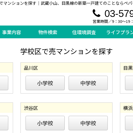
でマンションを探す｜武蔵小山、目黒線の新築一戸建てのことならペパ
03-57
営業時間／9：30～19
事業内容
物件検索
住環境調査
ライフプラ
学校区で売マンションを探す
品川区
目黒
小学校
中学校
渋谷区
横浜
小学校
中学校