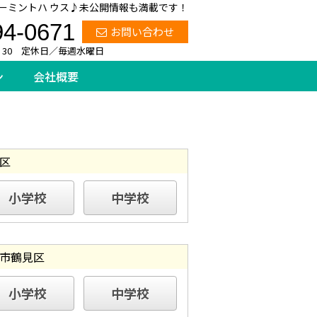
ーミントハ ウス♪未公開情報も満載です！
94-0671
お問い合わせ
：30 定休日／毎週水曜日
ン
会社概要
区
小学校
中学校
市鶴見区
小学校
中学校