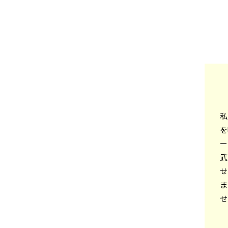
私
を
ー
武
せ
ま
せ