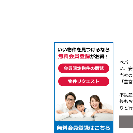
ペパー
い、安
当社の
「豊富
不動産
後もお
りと行