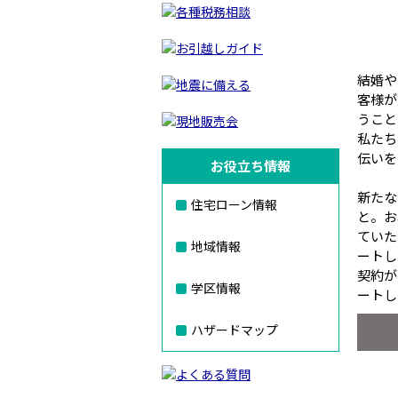
結婚や
客様が
うこと
私たち
伝いを
お役立ち情報
新たな
住宅ローン情報
と。お
ていた
地域情報
ートし
契約が
学区情報
ートし
ハザードマップ