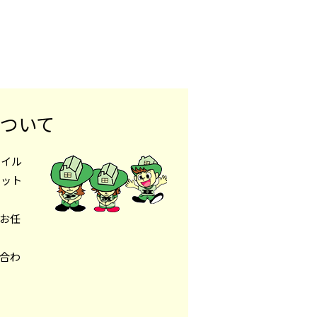
について
タイル
モット
お任
合わ