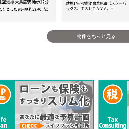
急空港線 大鳥居駅 徒歩12分
建物1階～3階は商業施設（スターバ
ックス、ＴＳＵＴＡＹＡ、…
たりとした専用庭約23.40㎡あ
物件をもっと見る