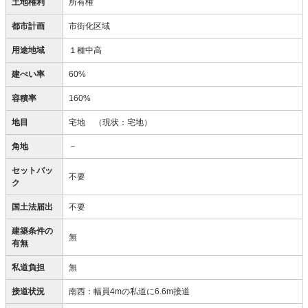
土地権利
所有権
都市計画
市街化区域
用途地域
１種中高
建ぺい率
60%
容積率
160%
地目
宅地
（現状：宅地）
角地
－
セットバッ
不要
ク
国土法届出
不要
建築条件の
無
有無
私道負担
無
接道状況
南西：幅員4mの私道に6.6m接道