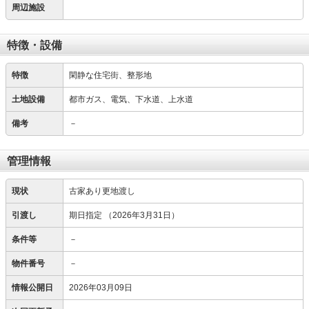
周辺施設
特徴・設備
特徴
閑静な住宅街、整形地
土地設備
都市ガス、電気、下水道、上水道
備考
－
管理情報
現状
古家あり更地渡し
引渡し
期日指定
（2026年3月31日）
条件等
－
物件番号
－
情報公開日
2026年03月09日