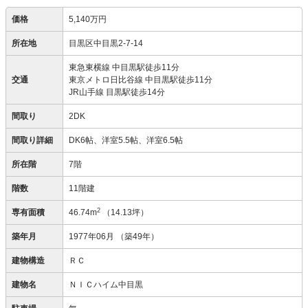
価格
5,140万円
所在地
目黒区中目黒2-7-14
東急東横線 中目黒駅徒歩11分
交通
東京メトロ日比谷線 中目黒駅徒歩11分
JR山手線 目黒駅徒歩14分
間取り
2DK
間取り詳細
DK6帖、洋室5.5帖、洋室6.5帖
所在階
7階
階数
11階建
2
専有面積
46.74m
（14.13坪）
築年月
1977年06月
（築49年）
建物構造
ＲＣ
建物名
ＮＩＣハイム中目黒