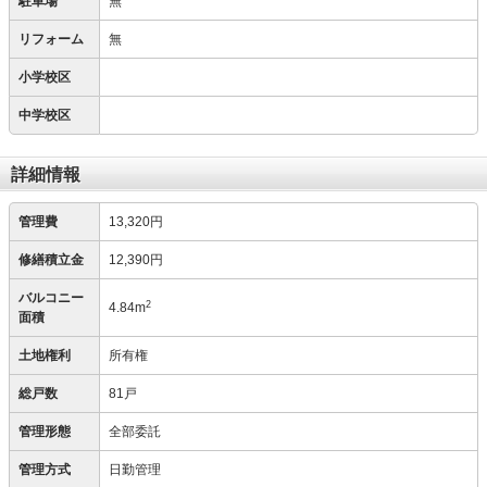
駐車場
無
リフォーム
無
小学校区
中学校区
詳細情報
管理費
13,320円
修繕積立金
12,390円
バルコニー
2
4.84m
面積
土地権利
所有権
総戸数
81戸
管理形態
全部委託
管理方式
日勤管理