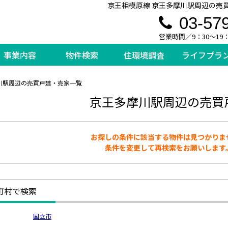
京王相模原線 京王多摩川駅周辺の売
03-57
営業時間／9：30～19
事業内容
物件検索
住環境調査
ライフプラ
川駅周辺の売買戸建・売家一覧
京王多摩川駅周辺の売買
お探しの条件に該当する物件は見つかりま
条件を変更して再検索をお願いします
町村で検索
国立市