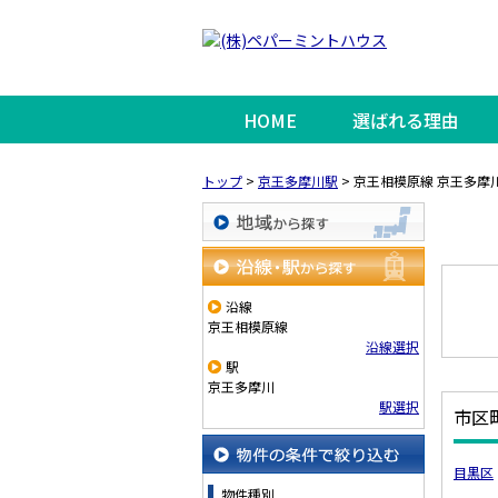
HOME
選ばれる理由
トップ
>
京王多摩川駅
>
京王相模原線 京王多摩
地域から探す
沿線・駅から探す
沿線
京王相模原線
沿線選択
駅
京王多摩川
駅選択
市区
目黒区
物件の条件で絞り込む
物件種別