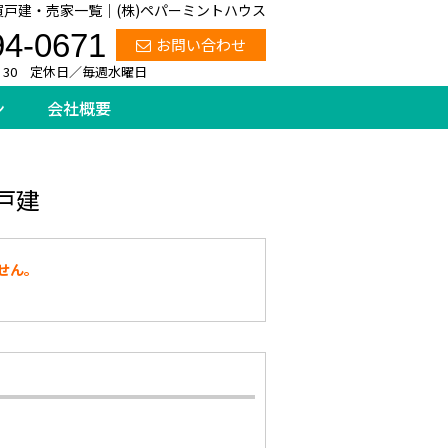
買戸建・売家一覧｜(株)ペパーミントハウス
94-0671
お問い合わせ
：30 定休日／毎週水曜日
ン
会社概要
戸建
せん。
。