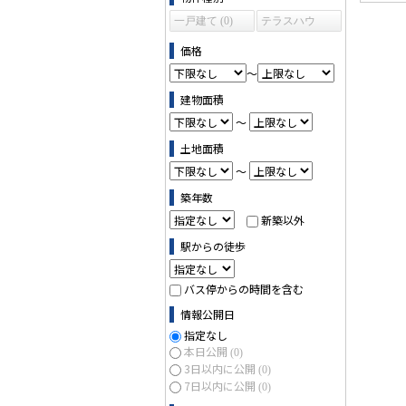
一戸建て (0)
テラスハウ
ス (0)
価格
～
建物面積
～
土地面積
～
築年数
新築以外
駅からの徒歩
バス停からの時間を含む
情報公開日
指定なし
本日公開
(0)
3日以内に公開
(0)
7日以内に公開
(0)