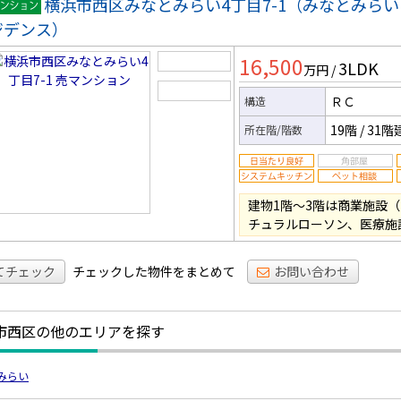
横浜市西区みなとみらい4丁目7-1（みなとみら
マンシ
ジデンス）
ン
16,500
3LDK
万円
/
ＲＣ
構造
19階
/
31階
所在階/階数
建物1階～3階は商業施設
チュラルローソン、医療施
てチェック
チェックした物件をまとめて
お問い合わせ
市西区の他のエリアを探す
みらい