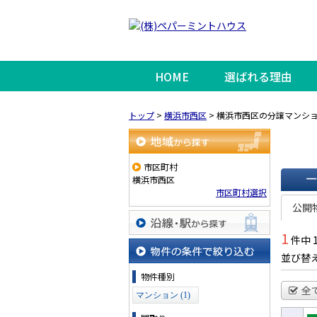
HOME
選ばれる理由
トップ
>
横浜市西区
>
横浜市西区の分譲マンシ
地域から探す
市区町村
横浜市西区
市区町村選択
一覧で
公開
1
件中 
沿線・駅から探す
並び替
物件の条件で絞り込む
物件種別
全
マンション (1)