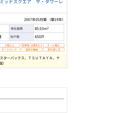
いミッドスクエア ザ・タワーレ
2007年05月築
（築19年）
2
85.03m
専有面積
建
650戸
総戸数
（スターバックス、ＴＳＵＴＡＹＡ、ナ
設）