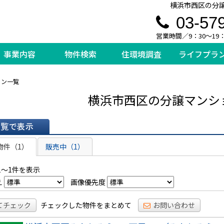
横浜市西区の分譲
03-57
営業時間／9：30～19
事業内容
物件検索
住環境調査
ライフプラ
ョン一覧
横浜市西区の分譲マンシ
表示
物件（1）
販売中（1）
1～1件を表示
え
画像優先度
てチェック
チェックした物件をまとめて
お問い合わせ