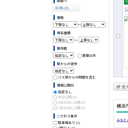
間取り
売
3LDK (1)
ョ
価格
～
専有面積
～
築年数
新築以外
駅からの徒歩
バス停からの時間を含む
情報公開日
全
指定なし
本日公開
(0)
3日以内に公開
(0)
横浜
7日以内に公開
(0)
こだわり条件
みなと
駐車場あり
(1)
2階以上