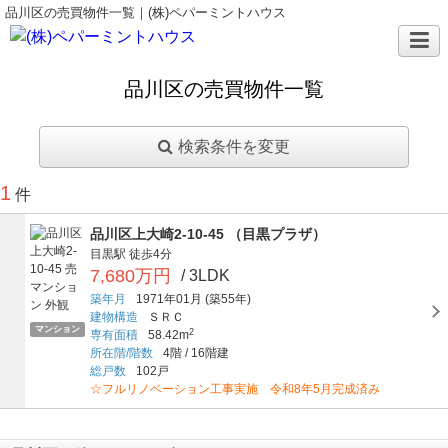
品川区の売買物件一覧｜(株)ペパーミントハウス
品川区の売買物件一覧
検索条件を変更
1
件
品川区上大崎2-10-45 （目黒プラザ）
目黒駅
徒歩4分
7,680万円
/ 3LDK
築年月
1971年01月
(築55年)
建物構造
ＳＲＣ
マンション
2
専有面積
58.42m
所在階/階数
4階
/
16階建
総戸数
102戸
☆フルリノベーション工事実施 令和8年5月完成済み